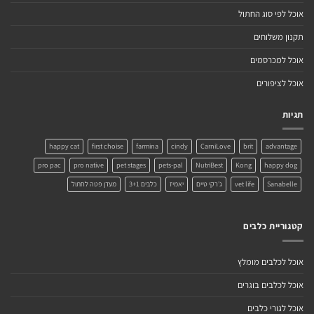
אוכל לפי סוג החתול
תקנון משלוחים
אוכל למכרסמים
אוכל לציפורים
תגיות
happy cat
first choise
farmina
cindy
CarniLove
brit
advantage
pro pac
pro native
pet stages
pets-pal
NutriBest
Kong
happy dog
Sanabelle
vet life
ג'רקי טיים
יאמיז
כלבים 3+1
מעדן פטה לחתול
קטגוריית כלבים
אוכל לכלבים מומלץ
אוכל לכלבים בוגרים
אוכל לגורי כלבים