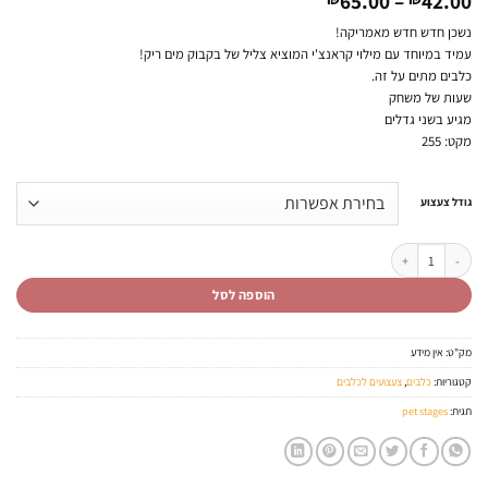
65.00
–
42.00
מחירים:
נשכן חדש חדש מאמריקה!
עמיד במיוחד עם מילוי קראנצ'י המוציא צליל של בקבוק מים ריק!
עד
כלבים מתים על זה.
שעות של משחק
מגיע בשני גדלים
מקט: 255
גודל צעצוע
כמות של נשכן עם צליל בקבוק מים מינרלים PET STAGES CRUNCHCORE
הוספה לסל
מק"ט:
אין מידע
קטגוריות:
כלבים
,
צעצועים לכלבים
תגית:
pet stages