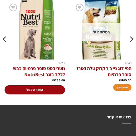
הוסף
הוסף
לרשימת
לרשימת
המשאלות
המשאלות
המלאי אזל
כלבים
כלבים
הפי דוג נייצ'ר קרוק טלה ואורז
נוטריבסט סופר פרמיום כבש
סופר פרמיום
לכלב בוגר NutriBest
₪
235.00
₪
109.00
מידע נוסף
הוספה לסל
צרו איתנו קשר