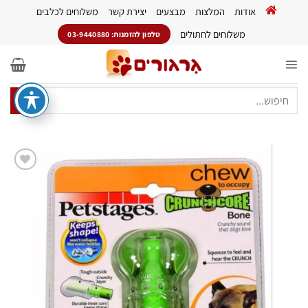
Ski
אודות
המלצות
מבצעים
יצירת קשר
משלוחים לכלבים
t
conten
משלוחים לחתולים
טלפון להזמנות: 03-9440880
חיפוש
עבור:
הוסף
לרשימת
המשאלות