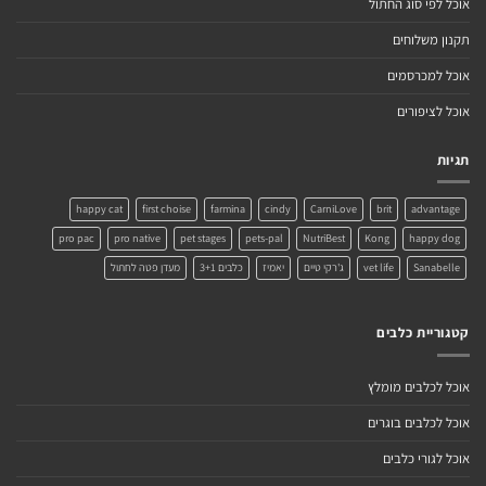
אוכל לפי סוג החתול
תקנון משלוחים
אוכל למכרסמים
אוכל לציפורים
תגיות
happy cat
first choise
farmina
cindy
CarniLove
brit
advantage
pro pac
pro native
pet stages
pets-pal
NutriBest
Kong
happy dog
Sanabelle
vet life
ג'רקי טיים
יאמיז
כלבים 3+1
מעדן פטה לחתול
קטגוריית כלבים
אוכל לכלבים מומלץ
אוכל לכלבים בוגרים
אוכל לגורי כלבים