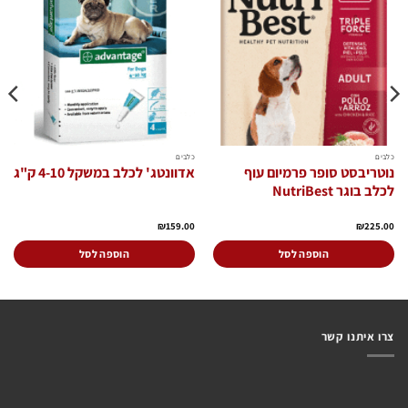
הוסף
הוסף
לרשימת
לרשימת
המשאלות
המשאלות
כלבים
כלבים
נוטריבסט סופר פרמיום עוף
אדוונטג' לכלב במשקל 4-10 ק"ג
לכלב בוגר NutriBest
₪
159.00
₪
225.00
הוספה לסל
הוספה לסל
צרו איתנו קשר