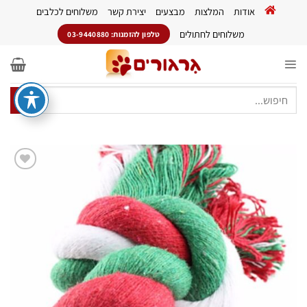
Ski
אודות
המלצות
מבצעים
יצירת קשר
משלוחים לכלבים
t
conten
משלוחים לחתולים
טלפון להזמנות: 03-9440880
חיפוש
עבור:
הוסף
לרשימת
המשאלות