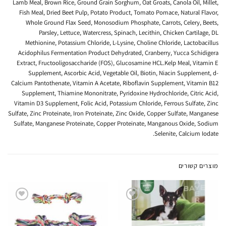
Lamb Meal, Brown Rice, Ground Grain Sorghum, Oat Groats, Canola Oil, Millet,
Fish Meal, Dried Beet Pulp, Potato Product, Tomato Pomace, Natural Flavor,
Whole Ground Flax Seed, Monosodium Phosphate, Carrots, Celery, Beets,
Parsley, Lettuce, Watercress, Spinach, Lecithin, Chicken Cartilage, DL
Methionine, Potassium Chloride, L-Lysine, Choline Chloride, Lactobacillus
Acidophilus Fermentation Product Dehydrated, Cranberry, Yucca Schidigera
Extract, Fructooligosaccharide (FOS), Glucosamine HCL.Kelp Meal, Vitamin E
Supplement, Ascorbic Acid, Vegetable Oil, Biotin, Niacin Supplement, d-
Calcium Pantothenate, Vitamin A Acetate, Riboflavin Supplement, Vitamin B12
Supplement, Thiamine Mononitrate, Pyridoxine Hydrochloride, Citric Acid,
Vitamin D3 Supplement, Folic Acid, Potassium Chloride, Ferrous Sulfate, Zinc
Sulfate, Zinc Proteinate, Iron Proteinate, Zinc Oxide, Copper Sulfate, Manganese
Sulfate, Manganese Proteinate, Copper Proteinate, Manganous Oxide, Sodium
Selenite, Calcium Iodate.
מוצרים קשורים
הוסף
הוסף
לרשימת
לרשימת
המשאלות
המשאלות