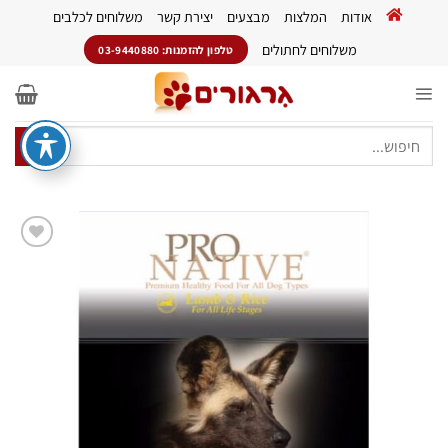
Ski
אודות
המלצות
מבצעים
יצירת קשר
משלוחים לכלבים
t
conten
משלוחים לחתולים
טלפון להזמנות: 03-9440880
חיפוש
עבור:
הוסף
לרשימת
המשאלות