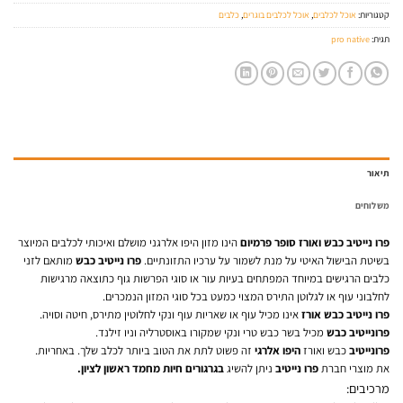
קטגוריות:
אוכל לכלבים
,
אוכל לכלבים בוגרים
,
כלבים
תגית:
pro native
תיאור
משלוחים
פרו נייטיב כבש ואורז סופר פרמיום
הינו מזון היפו אלרגני מושלם ואיכותי לכלבים המיוצר
בשיטת הבישול האיטי על מנת לשמור על ערכיו התזונתיים.
פרו נייטיב כבש
מותאם לזני
כלבים הרגישים במיוחד המפתחים בעיות עור או סוגי הפרשות גוף כתוצאה מרגישות
לחלבוני עוף או לגלוטן התירס המצוי כמעט בכל סוגי המזון הנמכרים.
פרו נייטיב כבש אורז
אינו מכיל עוף או שאריות עוף ונקי לחלוטין מתירס, חיטה וסויה.
פרונייטיב כבש
מכיל בשר כבש טרי ונקי שמקורו באוסטרליה וניו זילנד.
פרונייטיב
כבש ואורז
היפו אלרגי
זה פשוט לתת את הטוב ביותר לכלב שלך. באחריות.
את מוצרי חברת
פרו נייטיב
ניתן להשיג
בגרגורים חיות מחמד ראשון לציון.
מרכיבים: