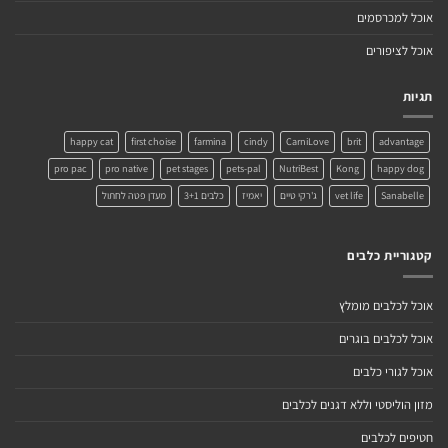
אוכל למכרסמים
אוכל לציפורים
תגיות
happy cat
first choise
farmina
cindy
CarniLove
brit
advantage
pro pac
pro native
pet stages
pets-pal
NutriBest
Kong
happy dog
Sanabelle
vet life
ג'רקי טיים
יאמיז
כלבים 3+1
מעדן פטה לחתול
קטגוריית כלבים
אוכל לכלבים מומלץ
אוכל לכלבים בוגרים
אוכל לגורי כלבים
מזון הוליסטי וללא דגנים לכלבים
חטיפים לכלבים