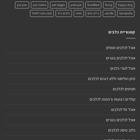
pro pac
pro native
pet stages
pets-pal
NutriBest
Kong
happy dog
Sanabelle
vet life
ג'רקי טיים
יאמיז
כלבים 3+1
מעדן פטה לחתול
קטגוריית כלבים
אוכל לכלבים מומלץ
אוכל לכלבים בוגרים
אוכל לגורי כלבים
מזון הוליסטי וללא דגנים לכלבים
חטיפים לכלבים
קולרים רצועות ורתמות לכלבים
אוכל זול לכלבים
אוכל לכלבים בוגרים
כלוב טיסה לכלבים