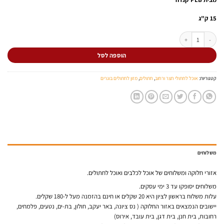
15 ק"ג
כמות של אינספיריישן לחתולים בוגרים 15 ק"ג (שק ממותג, לבן לשעבר)
הוספה לסל
קטגוריות:
אוכל לחתולי חצר ורחוב
,
חתולים
,
מזון לחתולים בוגרים
משלוחים
אזורי חלוקה ומשלוחים של אוכל לכלבים ואוכל לחתולים.
משלוחים יסופקו עד 3 ימי עסקים.
עלות משלוח בראשון לציון היא 20 שקלים או חינם בהזמנה מעל ל-180 שקלים.
יישובים הנמצאים באזור החלוקה ( נס ציונה, באר יעקב, חולון, בת-ים, נטעים, פלמחים,
רחובות, בית חנן, בית דגן, בית עובד, אירוס)