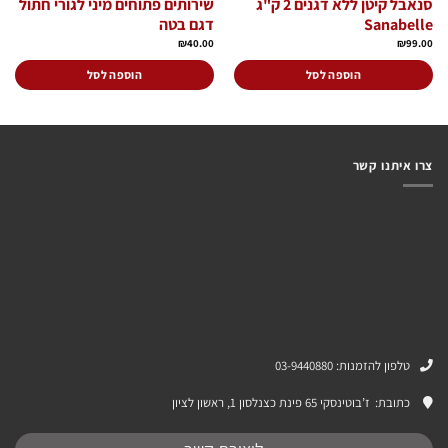
סנאבל קיטן ללא דגנים 2 ק"ג
שירותים פתוחים מיני לגורי חתול
Sanabelle
דגם בטה
₪
40.00
₪
99.00
הוספה לסל
הוספה לסל
צרו איתנו קשר
טלפון להזמנות: 03-9440880
כתובת:
ז’בוטינסקי 65 פינת כצנלסון 1, ראשון לציון