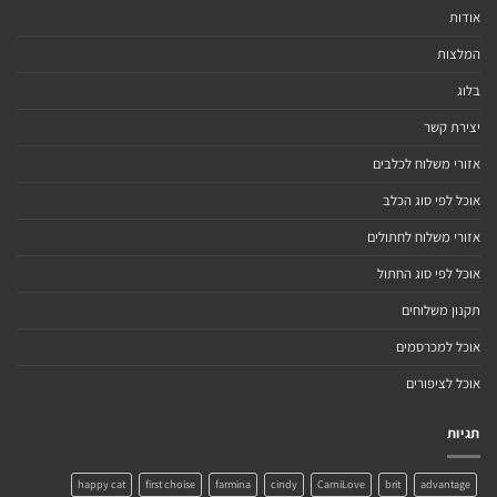
אודות
המלצות
בלוג
יצירת קשר
אזורי משלוח לכלבים
אוכל לפי סוג הכלב
אזורי משלוח לחתולים
אוכל לפי סוג החתול
תקנון משלוחים
אוכל למכרסמים
אוכל לציפורים
תגיות
happy cat
first choise
farmina
cindy
CarniLove
brit
advantage