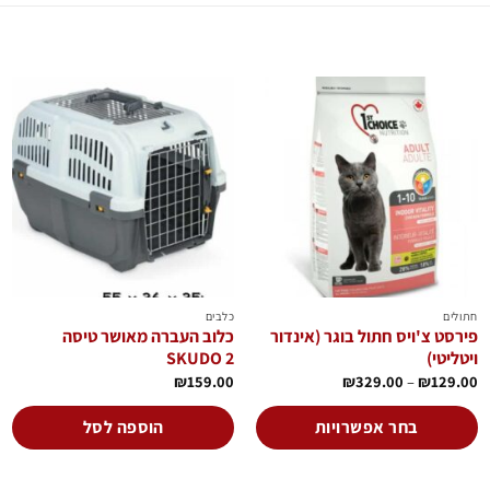
הוסף
הוסף
לרשימת
לרשימת
המשאלות
המשאלות
חתולים
כלבים
פירסט צ'ויס חתול בוגר (אינדור
כלוב העברה מאושר טיסה
ויטליטי)
SKUDO 2
טווח
₪
159.00
₪
329.00
–
₪
129.00
מחירים:
עד
בחר אפשרויות
הוספה לסל
למוצר
זה