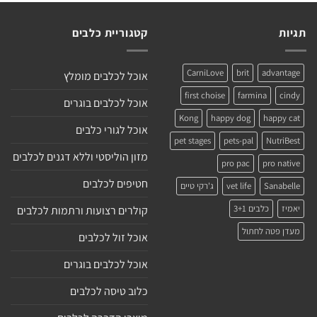
יש
מספר
תגיות
קטגוריית כלבים
סוגים.
ניתן
CarniLove
brit
advantage
אוכל לכלבים מומלץ
לבחור
את
first choise
farmina
cindy
אוכל לכלבים בוגרים
האפשרויות
Kong
happy dog
happy cat
בעמוד
אוכל לגורי כלבים
pet stages
pets-pal
NutriBest
המוצר
מזון הוליסטי וללא דגנים לכלבים
pro pac
pro native
חטיפים לכלבים
Sanabelle
vet life
ג'רקי טיים
יאמיז
כלבים 3+1
קולרים רצועות ורתמות לכלבים
מעדן פטה לחתול
אוכל זול לכלבים
אוכל לכלבים בוגרים
כלוב טיסה לכלבים