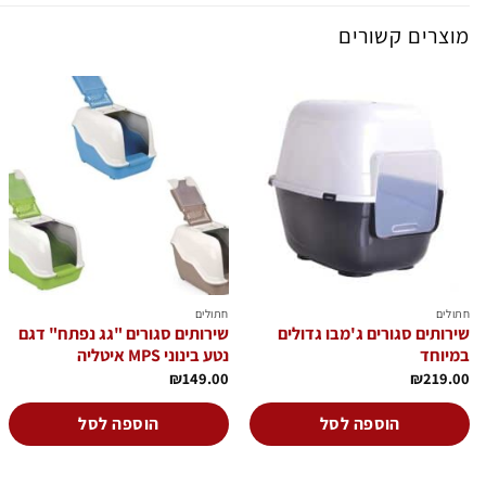
מוצרים קשורים
הוסף
הוסף
לרשימת
לרשימת
המשאלות
המשאלות
חתולים
חתולים
שירותים סגורים ג'מבו גדולים
שירותים סגורים "גג נפתח" דגם
במיוחד
נטע בינוני MPS איטליה
₪
149.00
₪
219.00
הוספה לסל
הוספה לסל