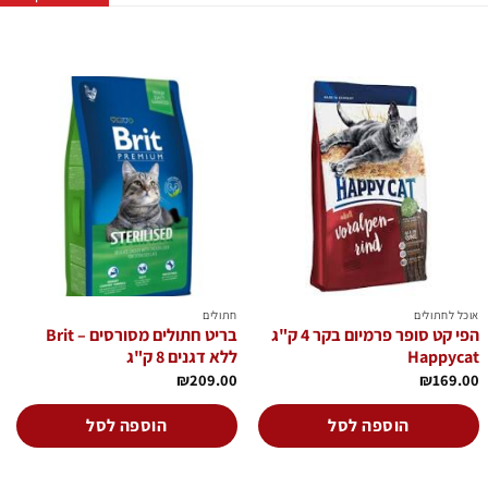
הוסף
הוסף
לרשימת
לרשימת
המשאלות
המשאלות
אוכל לחתולים
חתולים
הפי קט סופר פרמיום בקר 4 ק"ג
בריט חתולים מסורסים – Brit
Happycat
ללא דגנים 8 ק"ג
₪
209.00
₪
169.00
הוספה לסל
הוספה לסל