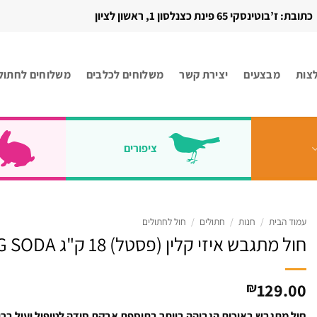
כתובת: ז’בוטינסקי 65 פינת כצנלסון 1, ראשון לציון
צות
מבצעים
יצירת קשר
משלוחים לכלבים
משלוחים לחתול
ציפורים
עמוד הבית
/
חנות
/
חתולים
/
חול לחתולים
חול מתגבש איזי קלין (פסטל) 18 ק"ג BAKING SODA
129.00
₪
חול מתגבש באיכות הגבוהה ביותר בתוספת אבקת סודה לטיפול יעיל ברי