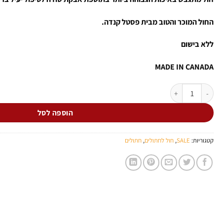
החול המוכר והטוב מבית פסטל קנדה.
ללא בישום
MADE IN CANADA
כמות של חול מתגבש איזי קלין (פסטל) 18 ק"ג BAKING SODA
הוספה לסל
קטגוריות:
SALE
,
חול לחתולים
,
חתולים