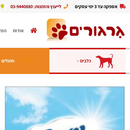
Ski
אספקה עד 3 ימי עסקים
לייעוץ והזמנות: 03-9440880
t
conten
אודות
המל
כלבים
חתולים
הוסף
לרשימת
המשאלות