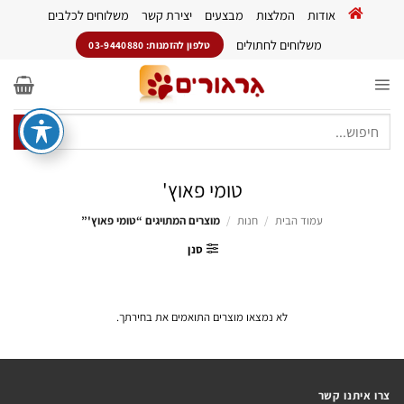
Ski
אודות
המלצות
מבצעים
יצירת קשר
משלוחים לכלבים
t
conten
משלוחים לחתולים
טלפון להזמנות: 03-9440880
חיפוש
עבור:
טומי פאוץ'
עמוד הבית
/
חנות
/
מוצרים המתויגים “טומי פאוץ'”
סנן
לא נמצאו מוצרים התואמים את בחירתך.
צרו איתנו קשר