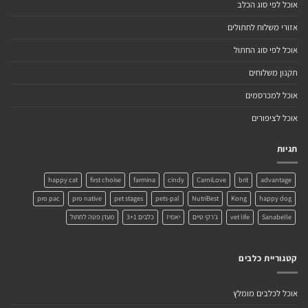
אוכל לפי סוג הכלב
אזורי משלוח לחתולים
אוכל לפי סוג החתול
תקנון משלוחים
אוכל למכרסמים
אוכל לציפורים
תגיות
happy cat
first choise
farmina
cindy
CarniLove
brit
advantage
pro pac
pro native
pet stages
pets-pal
NutriBest
Kong
happy dog
Sanabelle
vet life
ג'רקי טיים
יאמיז
כלבים 3+1
מעדן פטה לחתול
קטגוריית כלבים
אוכל לכלבים מומלץ