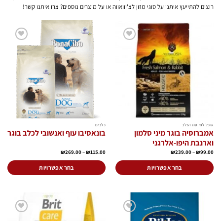
רוצים להתייעץ איתנו על סוגי מזון לצ'יוואווה או על מוצרים נוספים? צרו איתנו קשר!
הוסף
הוסף
לרשימת
לרשימת
המשאלות
המשאלות
אוכל לפי סוג הכלב
כלבים
אמברוסיה בוגר מיני סלמון
בונאסיבו עוף ואנשובי לכלב בוגר
וארנבת היפו-אלרגני
טווח
טווח
₪
269.00
–
₪
115.00
₪
239.00
–
₪
99.00
מחירים:
מחירים:
עד
עד
בחר אפשרויות
בחר אפשרויות
למוצר
למוצר
זה
זה
יש
יש
מספר
מספר
סוגים.
סוגים.
הוסף
הוסף
ניתן
ניתן