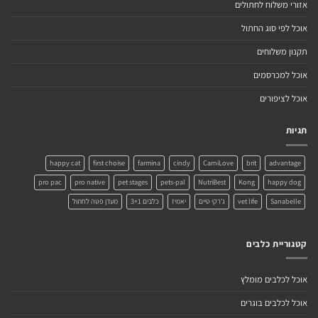
אזורי משלוח לחתולים
אוכל לפי סוג החתול
תקנון משלוחים
אוכל למכרסמים
אוכל לציפורים
תגיות
happy cat
first choise
farmina
cindy
CarniLove
brit
advantage
pro pac
pro native
pet stages
pets-pal
NutriBest
Kong
happy dog
Sanabelle
vet life
ג'רקי טיים
יאמיז
כלבים 3+1
מעדן פטה לחתול
קטגוריית כלבים
אוכל לכלבים מומלץ
אוכל לכלבים בוגרים