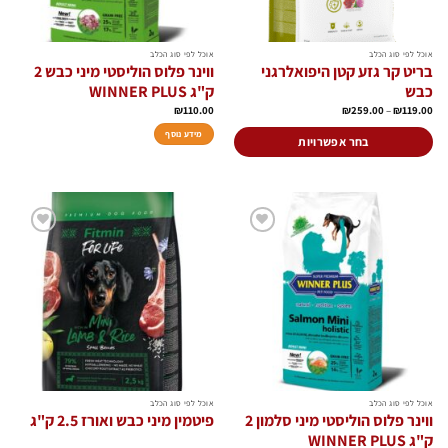
אוכל לפי סוג הכלב
אוכל לפי סוג הכלב
בריט קר גזע קטן היפואלרגני
ווינר פלוס הוליסטי מיני כבש 2
כבש
ק"ג WINNER PLUS
טווח
₪
110.00
₪
259.00
–
₪
119.00
מחירים:
מידע נוסף
עד
בחר אפשרויות
למוצר
זה
יש
מספר
סוגים.
הוסף
הוסף
ניתן
לרשימת
לרשימת
המשאלות
המשאלות
לבחור
את
האפשרויות
בעמוד
המוצר
אוכל לפי סוג הכלב
אוכל לפי סוג הכלב
ווינר פלוס הוליסטי מיני סלמון 2
פיטמין מיני כבש ואורז 2.5 ק"ג
ק"ג WINNER PLUS