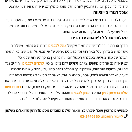
במפעלים איכותיים ויכיל דגים, עוף ואורז, עוף ללא דגנים, דמי אוקיינוס ועוד. יש גם מקרים
שהווטרינר יעניק הכוונה להעניק לגורים הללו אוכל מומלץ לצ'יוואווה שהוא היפו אלרגני.
אוכל לגורי צ'יוואווה
בעלי כלבים רבים רוכשים אוכל לצ'יוואווה ובסופו של דבר נראה שלא קיימת התאמה והגור
אינו אוהב כל כך את סוג המזון שנרכש. במקרה מסוג זה כדאי לרכוש עבורו סוג אחר של
אוכל מומלץ לצ'יוואווה ולקוות שהוא יאהב אותו.
משלוחי אוכל לצ'יוואווה עד הבית
הדרך הנוחה ביותר לכך שיהיה תמיד שק של
אוכל לכלבים
בבית הוא להזמין משלוחים
אשר מגיעים בדרך כלל במהירות וכך מזמינים מראש על פי הצפי של הזמן שבו לא תישאר
תכולה של מזון בשקית. במסגרת המשלוחים, נוח להזמין בנוסף לשירות של אוכל
לצ'יוואווה גם פריטים נוספים שאתם זקוקים להם ביום יום כמו
קולרים לכלבים
ייחודיים נגד
קרציות, רצועות איכותיות, משחקים כך שהכלב ייהנה מהצעצוע החדש, מוצרי הדברה,
קערת האכלה וקערה למים, שמפו, מגבונים ועוד. כאשר כל המוצרים נמצאים בבית זוהי
דרך נוחה מאד וכך אין צורך להגיע בכל פעם למרכז העיר, כדי לרכוש פריט זה או אחר. אם
רכשתם לאחרונה כלב מגזע צ'יוואווה או שהוא כבר דייר ותיק בביתכם, הזמינו
בחנות חיות
שלנו בראשון לציון
את סוג
המזון לכלבים
שאהוב עליו ואת המוצרים הנלווים, כדי שהכלב
יהיה מאושר מהאווירה הביתית החמימה שאתם מעניקים לו שכוללת את כל צרכיו.
מעוניינים להזמין אוכל איכותי לצ'יוואווה שלכם ומוצרים נוספים?
התקשרו אלינו בטלפון
לייעוץ והזמנות: 03-9440880