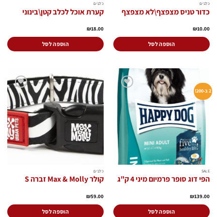
כלבים
כלבים
כדור טניס מצפצף\לא מצפצף
קערת אוכל לכלב קטן\בינוני
₪
18.00
₪
10.00
הוספה לסל
הוספה לסל
2 ב-200!
הוסף
הוסף
לרשימת
לרשימת
המשאלות
המשאלות
SALE
כלבים
הפי דוג סופר פרמיום מיני 4 ק"ג
קולר Max & Molly זברה S
₪
59.00
₪
139.00
הוספה לסל
הוספה לסל