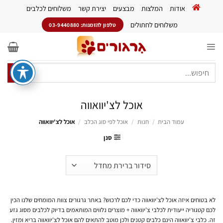
Ski
אודות
המלצות
מבצעים
יצירת קשר
משלוחים לכלבים
t
conten
משלוחים לחתולים
טלפון להזמנות: 03-9440880
חיפוש
עבור:
אוכל לצ'יוואווה
עמוד הבית
/
חנות
/
אוכל לפי סוג הכלב
/
אוכל לצ'יוואווה
סנן
לא בטוחים איזה אוכל לצ'יוואווה כדי לכם לרכוש? באתר גרגורים צוות המומחים שלנו הכין
לכם קטגוריה ייעודית לכלבי צ'יוואווה + מוצרים נלווים המותאמים בדיוק לכלבים מסוג גזע
זה. כלבי צ'יוואווה הינם כלבים קטנים ולכן מוטב להתאים להם אוכל לצ'יוואווה בריא ומזין.