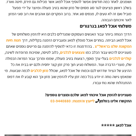
ושומנים. לאחר כמה חודשים אפשר להוסיף אוכל לפאג אשר מכילות גם תירס, חיטה ואורז.
בשלב ראשון מציעים לגור סוג מסוים של מזון שהוא בטיב מעולה ומיוצר על ידי מפעל
מוביל ואם זה לא טעים לו, מנסים סוג אחר. ברוב המקרים הם אוהבים את רוב סוגי המזון
לאור איכותם הגבוהה.
משלוחי אוכל לפאג בגרגורים
הדרך הנוחה ביותר עבור האנשים העסוקים שמגדלים כלבים היא להזמין משלוחים של
אוכל לפאג הביתה. בוחרים אוכל מומלץ לפאג ומעבירים הזמנה בקלילות, דרך
חנות חיות
המקוונת שלנו בראשל"צ
. בהזדמנות זו כדאי להוסיף להזמנה גם פריטים נוספים שאתם
מעוניינים לרכוש עבור הכלב כמו
צעצועים לכלבים
, כלוב לטיסה, שמיכות מרופדות לשינה,
קולרים לכלבים
בעלי ערך מוסף, רצועות בטיב מעולה, שמפו ומרכך עבור הפרווה הכפולה
שלו, מוצרי הדברה ועוד. המשלוח מגיע תוך פרק זמן קצר יחסית ולכם יש בבית את כל
ההיצע של הציוד שדרוש לכם וכמות של אוכל לפאג, שכולל
מזון לכלבים
לכמה שבועות. מי
שמאמץ גישה נוחה זו יודע בכל כמה זמן עליו להזמין שוב מזון וכך הוא קובע לו את דפוס
ההתנהלות שהוא נוח עבורו.
מעוניינים להזמין אוכל איכותי לפאג שלכם ומוצרים נוספים?
התקשרו אלינו בטלפון
לייעוץ והזמנות: 03-9440880
אוכל לפאג ⭐⭐⭐⭐⭐