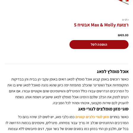
כלבים
רצועת Max & Molly אבטיח S
₪
69.00
הוספה לסל
אוכל מומלץ לפאג
כאשר רוכשים באופן קבוע אוכל מומלץ לפאג רואים באופן עקבי הן בבית והן בבדיקות
התקופתיות אצל הווטרינר שהכלב מתפתח יפה כיוון שהוא נהנה מאוכל לפאג שיש בו את
כל המרכיבים הנדרשים עבורו כולל המינרלים והוויטמינים שהם אקוטיים עבורו. אם אתם
רוצים לפנק את הכלב שלכם הזמינו אוכל מומלץ לפאג שישביע וישמח אותו. נשמח
להעניק לכם שירות מקצועי, איכותי ומהיר לכל הסביבה.
סוגי מזון מומלצים לגורי פאג
כאשר בוחרים
מזון לגורי כלבים קטנים
כמו כלבי פאג, יש לשים לב שיהיו בהם כל
המרכיבים התזונתיים שכלב זה צריך עבור צמיחתו. מינרלים, וויטמינים בכמות הדרושה לו
בכל יום, חלבון מן החי במזון כמו בסוגים שונים של בשר ועוף, דגים מיובשים ללא עצמות