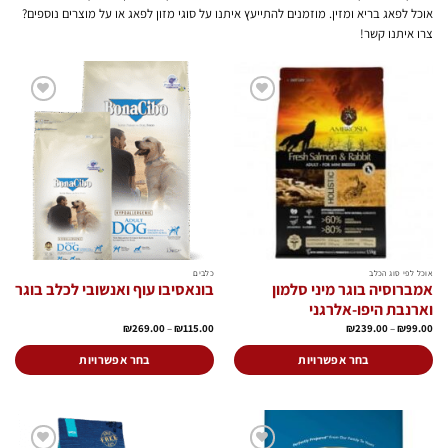
אוכל לפאג בריא ומזין. מוזמנים להתייעץ איתנו על סוגי מזון לפאג או על מוצרים נוספים?
צרו איתנו קשר!
הוסף
הוסף
לרשימת
לרשימת
המשאלות
המשאלות
אוכל לפי סוג הכלב
כלבים
אמברוסיה בוגר מיני סלמון
בונאסיבו עוף ואנשובי לכלב בוגר
וארנבת היפו-אלרגני
טווח
טווח
₪
269.00
–
₪
115.00
₪
239.00
–
₪
99.00
מחירים:
מחירים:
עד
עד
בחר אפשרויות
בחר אפשרויות
למוצר
למוצר
זה
זה
יש
יש
מספר
מספר