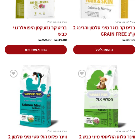
אוכל לפי סוג הכלב
אוכל לפי סוג הכלב
בריט קר בוגר מיני סלמון והרינג 2
בריט קר גזע קטן היפואלרגני
ק"ג GRAIN FREE
כבש
טווח
₪
259.00
–
₪
119.00
₪
109.00
מחירים:
עד
הוספה לסל
בחר אפשרויות
למוצר
זה
יש
מספר
סוגים.
הוסף
הוסף
ניתן
לרשימת
לרשימת
המשאלות
המשאלות
לבחור
את
המלאי אזל
האפשרויות
בעמוד
המוצר
אוכל לפי סוג הכלב
אוכל לפי סוג הכלב
ווינר פלוס הוליסטי מיני כבש 2
ווינר פלוס הוליסטי מיני סלמון 2