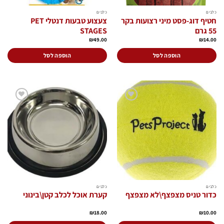
כלבים
כלבים
חטיף דוג-פסט מיני רצועות בקר
צעצוע טבעות דנטלי PET
55 גרם
STAGES
₪
49.00
₪
14.00
הוספה לסל
הוספה לסל
הוסף
הוסף
לרשימת
לרשימת
המשאלות
המשאלות
כלבים
כלבים
כדור טניס מצפצף\לא מצפצף
קערת אוכל לכלב קטן\בינוני
₪
18.00
₪
10.00