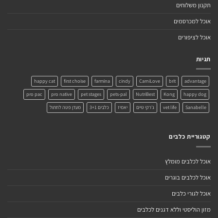
תקנון משלוחים
אוכל למכרסמים
אוכל לציפורים
תגיות
happy cat
first choise
farmina
cindy
CarniLove
brit
advantage
pro pac
pro native
pet stages
pets-pal
NutriBest
Kong
happy dog
Sanabelle
vet life
ג'רקי טיים
יאמיז
כלבים 3+1
מעדן פטה לחתול
קטגוריית כלבים
אוכל לכלבים מומלץ
אוכל לכלבים בוגרים
אוכל לגורי כלבים
מזון הוליסטי וללא דגנים לכלבים