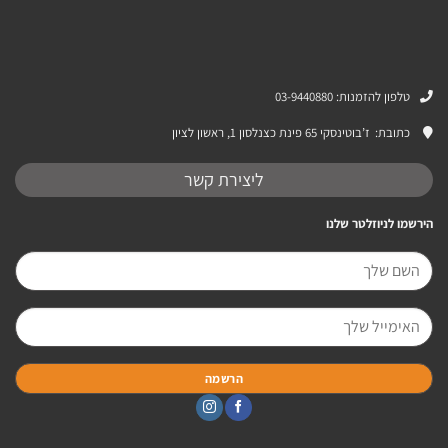
טלפון להזמנות: 03-9440880
כתובת:
ז’בוטינסקי 65 פינת כצנלסון 1, ראשון לציון
ליצירת קשר
הירשמו לניוזלטר שלנו