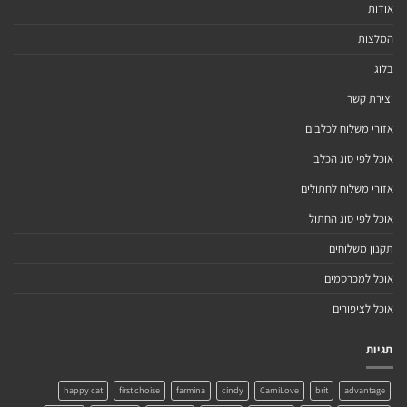
אודות
המלצות
בלוג
יצירת קשר
אזורי משלוח לכלבים
אוכל לפי סוג הכלב
אזורי משלוח לחתולים
אוכל לפי סוג החתול
תקנון משלוחים
אוכל למכרסמים
אוכל לציפורים
תגיות
happy cat
first choise
farmina
cindy
CarniLove
brit
advantage