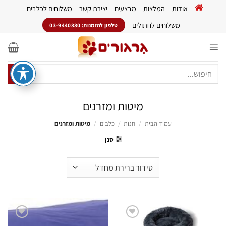
Ski
אודות
המלצות
מבצעים
יצירת קשר
משלוחים לכלבים
t
conten
משלוחים לחתולים
טלפון להזמנות: 03-9440880
חיפוש
עבור:
מיטות ומזרנים
עמוד הבית
/
חנות
/
כלבים
/
מיטות ומזרנים
סנן
הוסף
הוסף