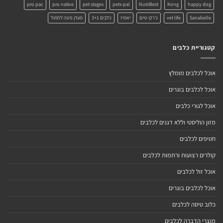
pro pac
pro native
pet stages
pets-pal
NutriBest
Kong
happy dog
Sanabelle
vet life
ג'רקי טיים
יאמיז
כלבים 3+1
מעדן פטה לחתול
קטגוריית כלבים
אוכל לכלבים מומלץ
אוכל לכלבים בוגרים
אוכל לגורי כלבים
מזון הוליסטי וללא דגנים לכלבים
חטיפים לכלבים
קולרים רצועות ורתמות לכלבים
אוכל זול לכלבים
אוכל לכלבים בוגרים
כלוב טיסה לכלבים
מוצרי הדברה לכלבים