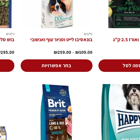
כלבים
כלבים
 2.5 ק"ג
בונאסיבו לייט וסניור עוף ואנשובי
בוש סלמון
טווח
₪
295.00
₪
259.00
–
₪
109.00
מחירים:
עד
פה לסל
בחר אפשרויות
למוצר
זה
יש
מספר
סוגים.
הוסף
הוסף
לרשימת
לרשימת
ניתן
המשאלות
המשאלות
לבחור
את
האפשרויות
בעמוד