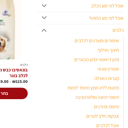
מספר
אוכל לפי סוג הכלב
סוגים.
אוכל לפי סוג החתול
ניתן
לבחור
כלבים
את
האפשרויות
שימורים ומעדנים לכלבים
בעמוד
חינוך ואילוף
המוצר
מזון דיאטטי ומזון מבוגרים
כלבים
ספורט ופנאי
בונאסיבו כבש וא
לכלב בוגר
קערות האכלה
89.00
–
₪
115.00
מזונות ללא חמץ מיוחד לפסח
בחר 
תוספי תזונה ואלטרנטיבה
למוצר
מיטות ומזרנים
זה
יש
אבקות חלב לגורים
מספר
אוכל לכלבים