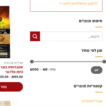
לתקנון המשלוחים לחצו >>
חיפוש מוצרים
חיפוש
עבור:
סנן לפי מחיר
אוכל לפי סוג הכלב
אמברוסיה בוגר מ
מחיר
מחיר
מחיר:
₪0
—
₪350
סנן
מינימלי
מקסימלי
היפו-אלרגני
39.00
–
₪
99.00
קטגוריות מוצרים
בחר 
למוצר
זה
אוכל לחתולים
יש