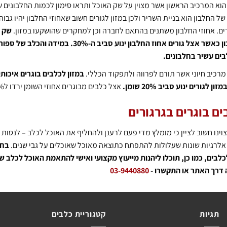
הוא המרכיב הראשון אשר מצוין על שק האוכל ותראו סימון לכמות
החלבונים ש
ל החלבון הוא בניית השריר ולכן במזון לגורים חשוב שאחוזי החלבון יהיו גבוה
רים. אחוזי החלבון משתנים בהתאם לחברה וכן למחקרים שהושקעו במזון.
שק א
יכיל כ-25% חלבון כאשר אצל גורים אחוז החלבון ינוע סביב ה-30%.
בים עשיר בחלבונים.
מרכיב חיוני אשר תורם לפרווה ולתפקוד הכללי.
במזון לכלבים בוגרים איכותי
אצל כלבים מבוגרים אחוזי השומן ירדו ל10% שומן.
ים בוגרים בגרגורים
ינו חשוב לציין כי מומלץ מדי פעם לרענן ולהחליף את האוכל לכלב – לנסו
 אלרגיות שונות שעלולות להתפתח כתוצאה מאוכל שאוכלים על גבי שנים.
בחנ
לבים, כמו כן, תוכלו ליהנות מייעוץ מקצועי ואישי להתאמת האוכל לכלב ש
דרך האתר או התקשרו -
03-9440880
תגיות
קטגוריית כלבים