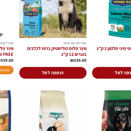
לבחור
את
האפשרויו
בעמוד
המוצר
אוכל לפי סוג הכלב
אוכל לקינג
ווינר פלוס הוליסטי מיני סלמון 2 ק"ג
ווינר פלוס הוליסטיק ברווז לכלבים
בוגרים 12 ק"ג
N FREE
₪
339.00
₪
339.00
מידע נ
פה לסל
הוספה לסל
הוסף
הוסף
לרשימת
לרשימת
המשאלות
המשאלות