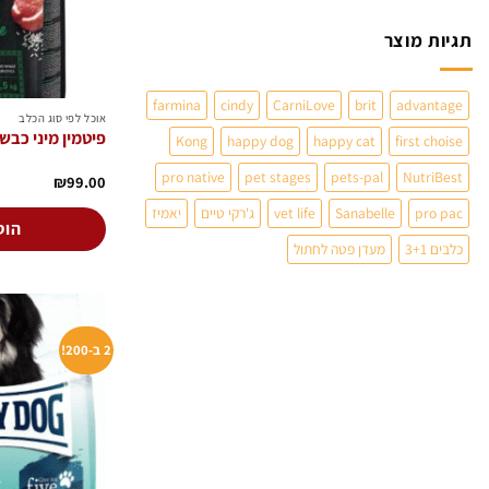
תגיות מוצר
farmina
cindy
CarniLove
brit
advantage
אוכל לפי סוג הכלב
פיטמין מיני כבש ואורז
Kong
happy dog
happy cat
first choise
pro native
pet stages
pets-pal
NutriBest
₪
99.00
pro pac
Sanabelle
vet life
ג'רקי טיים
יאמיז
הוס
כלבים 3+1
מעדן פטה לחתול
2 ב-200!