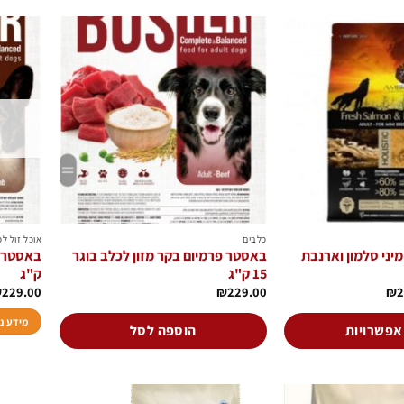
הוסף
הוסף
לרשימת
לרשימת
המשאלות
המשאלות
כלבים
אוכל זול ל
יני סלמון וארנבת
באסטר פרמיום בקר מזון לכלב בוגר
15 ק"ג
ק"ג
טווח
₪
229.00
₪
229.00
₪
2
מחירים:
מידע נ
עד
אפשרויות
הוספה לסל