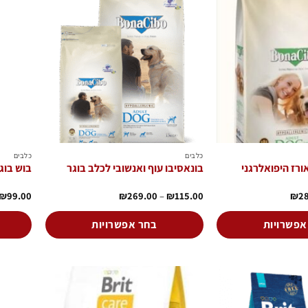
הוסף
הוסף
לרשימת
לרשימת
המשאלות
המשאלות
כלבים
כלבים
ורז היפואלרגני
בונאסיבו עוף ואנשובי לכלב בוגר
בוש בוגר מ
טווח
טווח
₪
99.00
₪
269.00
–
₪
115.00
₪
2
מחירים:
מחירים:
עד
עד
אפשרויות
בחר אפשרויות
למוצר
זה
יש
מספר