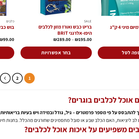
המוצר
SALE
כלבים
בריט כבש ואורז מזון לכלבים
 מיני 4 ק"ג
בוש כבש ו
היפו-אלרגני BRIT
טווח
₪
99.00
₪
289.00
–
₪
195.00
מחירים:
עד
פה לסל
בחר אפשרויות
למוצר
למוצר
זה
זה
יש
יש
2
1
מספר
מספר
סוגים.
סוגים.
ם אוכל לכלבים בוגרים?
ניתן
ניתן
לבחור
לבחור
את
את
ך להתבסס על פי מספר פרמטרים – גיל, גודל ובמידה ויש בעיות בריאותיות
האפשרויות
האפשרויו
לב ליציאות, האם הכלב שבע או סובל מתסמינים שחורגים מהכלל. בחנות חיות 
בעמוד
בעמוד
בים משפיעים על איכות אוכל לכלבים?
המוצר
המוצר