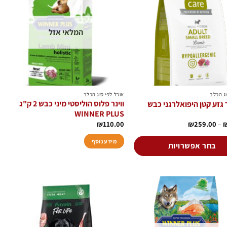
הוסף
הוסף
לרשימת
לרשימת
המשאלות
המשאלות
המלאי אזל
וג הכלב
אוכל לפי סוג הכלב
ווינר פלוס הוליסטי מיני כבש 2 ק"ג
 גזע קטן היפואלרגני כבש
WINNER PLUS
טווח
₪
110.00
₪
259.00
–
מחירים:
מידע נוסף
עד
בחר אפשרויות
הוסף
הוסף
לרשימת
לרשימת
המשאלות
המשאלות