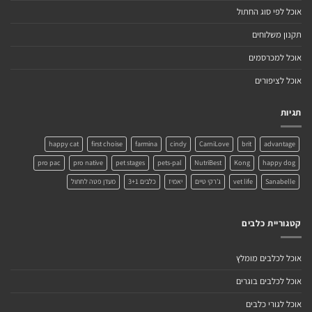
אוכל לפי סוג החתול
תקנון משלוחים
אוכל למכרסמים
אוכל לציפורים
תגיות
happy cat
first choise
farmina
cindy
CarniLove
brit
advantage
pro pac
pro native
pet stages
pets-pal
NutriBest
Kong
happy dog
Sanabelle
vet life
ג'רקי טיים
יאמיז
כלבים 3+1
מעדן פטה לחתול
קטגוריית כלבים
אוכל לכלבים מומלץ
אוכל לכלבים בוגרים
אוכל לגורי כלבים