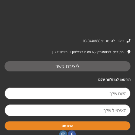
המוצר
טלפון להזמנות: 03-9440880
כתובת:
ז’בוטינסקי 65 פינת כצנלסון 1, ראשון לציון
ליצירת קשר
הירשמו לניוזלטר שלנו