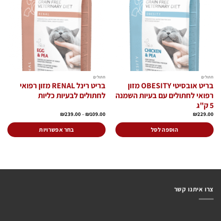
לרשימת
לרשימת
המשאלות
המשאלות
חתולים
חתולים
בריט אובסיטי OBESITY מזון
בריט רינל RENAL מזון רפואי
רפואי לחתולים עם בעיות השמנה
לחתולים לבעיות כליות
5 ק"ג
טווח
₪
239.00
–
₪
109.00
₪
229.00
מחירים:
עד
הוספה לסל
בחר אפשרויות
למוצר
זה
יש
מספר
סוגים.
ניתן
צרו איתנו קשר
לבחור
את
האפשרויות
בעמוד