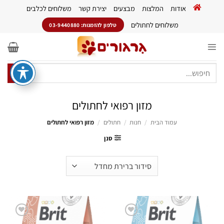
Ski
אודות
המלצות
מבצעים
יצירת קשר
משלוחים לכלבים
t
conten
משלוחים לחתולים
טלפון להזמנות: 03-9440880
חיפוש
עבור:
מזון רפואי לחתולים
עמוד הבית
/
חנות
/
חתולים
/
מזון רפואי לחתולים
סנן
הוסף
הוסף