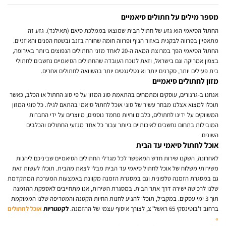
מספר מילים על חתולים סיאמיים
החתול הסיאמי הוא גזע של חתול הבית שמוצאו בממלכת סיאם (תאילנד). גזע זה
מתאפיין בפרווה לבקנית באזור הגוף ופרווה חומה שחורה בזנב ובשטח הפנים והאוזניים.
החתול הסיאמי הפך במרוצת המאה ה-20 לאחד מזני החתולים הנפוצים ביותר באירופה,
בצפון אמריקה וגם בישראל, וזאת לנוכח העובדה שהחתולים הסיאמיים נחשבים לחתולי
בית פעילים יותר, סקרנים יותר ואינטליגנטים יותר בהשוואה לחתולים אחרים.
מזון לחתולים סיאמיים
אנחנו ב-גרגורים, עוסקים ומתמחים בהתאמת סוג המזון על פי סוג החתול או הכלב, כאשר
תוכלו למצוא אצלנו מבחר עשיר של סוגי אוכל לחתול סיאמי בהתאם לגילו. כל סוגי המזון
המשווקים על ידינו לחתולים, כלבים וחיות מחמד נוספים, מיוצרים על ידי החברות
המובילות בתחום נחשבים לאיכותיים ביותר עבור כל אחד מגזעי החתולים והכלבים
השונים.
אוכל לחתול סיאמי עד הבית
לאחרונה, השקנו שירות חדש המאפשר לכל מגדלי החתולים הסיאמיים שביניכם ליהנות
משירותי משלוח של אוכל לחתול סיאמי עד הבית מבלי לצאת מהבית. תוכלו לעשות זאת
גם במסגרת הזמנה טלפונית וגם במסגרת הזמנה מקוונת באמצעות המערכת המתקדמת
שלנו לרכישה ישירה דרך אתר הבית. במסגרת השירות, אנו מתחייבים לאספקת ההזמנה
תוך 3 ימי עסקים. במקביל, תוכלו להגיע לחנות החיות הקטנה והמטריפה שלנו הממוקמת
ברחוב ז'בוטינסקי 65 ראשל"צ, לצורך איסוף עצמי של ההזמנה.
לקטגוריות
אוכל לחתולים
»