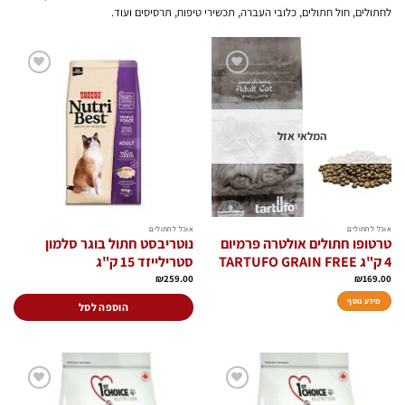
לחתולים, חול חתולים, כלובי העברה, תכשירי טיפוח, תרסיסים ועוד.
הוסף
הוסף
לרשימת
לרשימת
המשאלות
המשאלות
המלאי אזל
אוכל לחתולים
אוכל לחתולים
טרטופו חתולים אולטרה פרמיום
נוטריבסט חתול בוגר סלמון
4 ק"ג TARTUFO GRAIN FREE
סטרילייזד 15 ק"ג
₪
259.00
₪
169.00
מידע נוסף
הוספה לסל
הוסף
הוסף