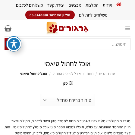
Ski
אודות
המלצות
מבצעים
יצירת קשר
משלוחים לכלבים
t
conten
משלוחים לחתולים
טלפון להזמנות: 03-9440880
חיפוש
עבור:
אוכל לחתול סיאמי
עמוד הבית
/
חנות
/
אוכל לפי סוג החתול
/
אוכל לחתול סיאמי
סנן
מגדלים חתול סיאמי? אצלנו ב-גרגורים חנות לממכר מזון וציוד לכלבים, חתולים ושאר
חיות המחמד האהובות על כולנו, תוכלו למצוא מספר סוגי אוכל מומלץ לחתול סיאמי, וזאת
לצד מוצרים נלווים ואיכותיים הנדרשים לגידול חתולים סיאמים, לרבות, חטיפי פינוק