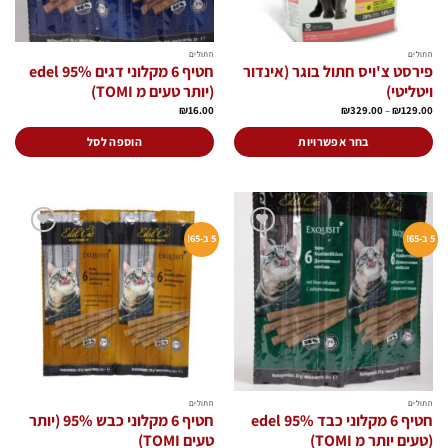
חתולים
חתולים
פירסט צ'ויס חתול בוגר (אינדור
חטיף 6 מקלוני דגים 95% edel
ויטליטי)
(יותר טעים מ TOMI)
טווח
₪
16.00
₪
329.00
–
₪
129.00
מחירים:
עד
בחר אפשרויות
הוספה לסל
למוצר
זה
יש
מספר
סוגים.
5 ב-65!
5 ב-65!
הוסף
הוסף
ניתן
לרשימת
לרשימת
המשאלות
המשאלות
לבחור
את
האפשרויות
בעמוד
המוצר
חתולים
חתולים
חטיף 6 מקלוני כבד 95% edel
חטיף 6 מקלוני כבש 95% (יותר
(טעים יותר מ TOMI)
טעים TOMI)