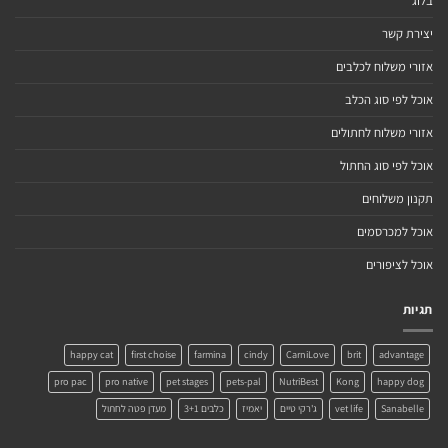
בלוג
יצירת קשר
אזורי משלוח לכלבים
אוכל לפי סוג הכלב
אזורי משלוח לחתולים
אוכל לפי סוג החתול
תקנון משלוחים
אוכל למכרסמים
אוכל לציפורים
תגיות
happy cat
first choise
farmina
cindy
CarniLove
brit
advantage
pro pac
pro native
pet stages
pets-pal
NutriBest
Kong
happy dog
Sanabelle
vet life
ג'רקי טיים
יאמיז
כלבים 3+1
מעדן פטה לחתול