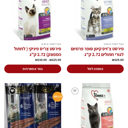
לרשימת
לרשימת
המשאלות
המשאלות
אוכל לחתול אירופאי
אוכל לחתול אירופאי
פירסט צ'ויס קיטן סופר פרמיום
פירסט צו'יס פיניקי ( לחתול
לגורי חתולים 2.72 ק"ג
המפונק) 2.72 ק"ג
טווח
₪
219.00
–
₪
125.00
₪
129.00
מחירים:
עד
הוספה לסל
בחר אפשרויות
למוצר
זה
יש
מספר
סוגים.
5 ב-65!
הוסף
הוסף
ניתן
לרשימת
לרשימת
המשאלות
המשאלות
לבחור
את
האפשרויות
בעמוד
המוצר