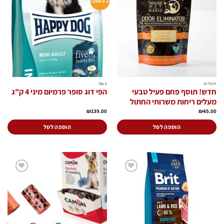
2 ב-200!
הוסף
הוסף
לרשימת
לרשימת
המשאלות
המשאלות
חתולים
SALE
חדש! תוסף פחם פעיל טבעי
הפי דוג סופר פרמיום מיני 4 ק"ג
מעלים ריחות משרותי החתול
₪
139.00
₪
45.00
הוספה לסל
הוספה לסל
הוסף
הוסף
לרשימת
לרשימת
המשאלות
המשאלות