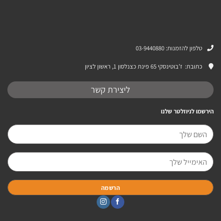
טלפון להזמנות: 03-9440880
כתובת:
ז’בוטינסקי 65 פינת כצנלסון 1, ראשון לציון
ליצירת קשר
הירשמו לניוזלטר שלנו