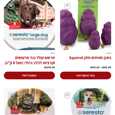
הוסף
הוסף
לרשימת
לרשימת
המשאלות
המשאלות
SALE
SALE
נשכן חטיפים חזק Squirrel
סרסטו קולר נגד פרעושים
וקרציות לכלב גדול ( מעל 8 ק"ג)
טווח
₪
249.00
₪
59.00
–
₪
45.00
מחירים:
עד
בחר אפשרויות
הוספה לסל
למוצר
זה
יש
מספר
סוגים.
הוסף
הוסף
ניתן
לרשימת
לרשימת
המשאלות
המשאלות
לבחור
את