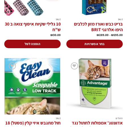
SALE
SALE
בריט כבש ואורז מזון לכלבים
10 גלילי שקיות איסוף צואה ב 30
היפו-אלרגני BRIT
ש"ח
טווח
₪
30.00
₪
289.00
–
₪
195.00
מחירים:
עד
בחר אפשרויות
הוספה לסל
למוצר
זה
יש
מספר
סוגים.
הוסף
הוסף
ניתן
לרשימת
לרשימת
המשאלות
המשאלות
לבחור
את
האפשרויות
בעמוד
המוצר
חתולים
SALE
אדוונטג' אמפולות לחתול נגד
חול מתגבש איזי קלין (פסטל) 18