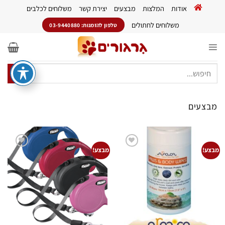
Ski
אודות
המלצות
מבצעים
יצירת קשר
משלוחים לכלבים
t
conten
משלוחים לחתולים
טלפון להזמנות: 03-9440880
חיפוש
עבור:
מבצעים
מבצע!
מבצע!
הוסף
הוסף
לרשימת
לרשימת
המשאלות
המשאלות