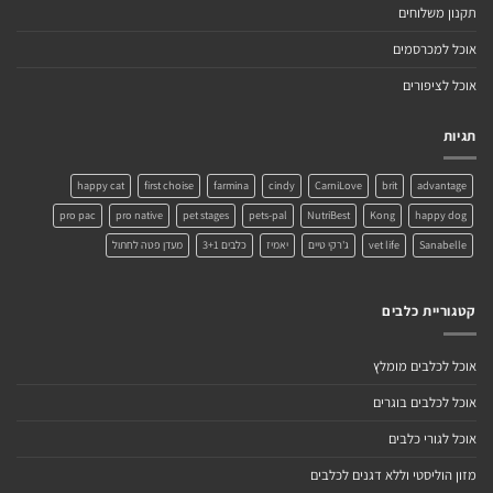
תקנון משלוחים
אוכל למכרסמים
אוכל לציפורים
תגיות
happy cat
first choise
farmina
cindy
CarniLove
brit
advantage
pro pac
pro native
pet stages
pets-pal
NutriBest
Kong
happy dog
Sanabelle
vet life
ג'רקי טיים
יאמיז
כלבים 3+1
מעדן פטה לחתול
קטגוריית כלבים
אוכל לכלבים מומלץ
אוכל לכלבים בוגרים
אוכל לגורי כלבים
מזון הוליסטי וללא דגנים לכלבים