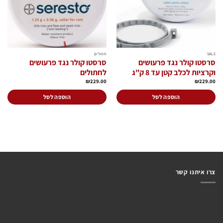
האפשרויות
בעמוד
המוצר
SALE
חתולים
סרסטו קולר נגד פרעושים
סרסטו קולר נגד פרעושים
וקרציות לכלב קטן עד 8 ק"ג
לחתולים
₪
229.00
₪
229.00
הוספה לסל
הוספה לסל
צרו איתנו קשר