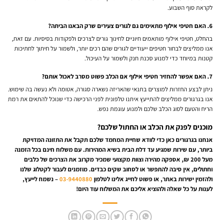
לקראת סוף השבוע.
6. האם חטיפי אילוף מתאימים גם לגורים צעירים שרק הבאנו הביתה?
בהחלט, חטיפי אילוף מותאמים חיוניים לחינוך גורים לצרכים ולפקודות בסיסיות. עם זאת,
אנו ממליצים לבחור חטיפים ייעודיים לגורים שהם רכים יותר, ולשמור על חיתוך לחתיכות
קטנות במיוחד כדי למנוע סכנת חנק ולשמור על העיכול.
7. האם אפשר להחזיר חטיפי אילוף אם הכלב פשוט מסרב לאכול אותם?
ניתן לבצע החזרות למוצרים בתנאי שהאריזה נשארה סגורה, אטומה ולא נעשה בה שימוש.
אנו בגרגורים
ממליצים להתייעץ איתנו טלפונית לפני הרכישה כדי שנוכל להתאים את רמת
הריח והטעם לסוג הכלב שלכם ולמנוע עוגמת נפש.
מוכנים לפנק את הכלב או החתול שלכם?
אנחנו בגרגורים כאן כדי לוודא שחיית המחמד שלכם תקבל את התזונה המדויקת
ביותר, עם שירות שמגיע עד דלת הבית בשיא המהירות. עם משלוח חינם בכל הזמנה
מעל 200 ₪, אספקה מהירה וצוות מקצועי שמכיר מקרוב את הצרכים של כלבים
וחתולים, אין סיבה להתפשר או לסחוב שקים כבדים. מוזמנים לעבור לקטלוג שלנו
ולהזמין ישירות באתר, או פשוט לחייג אלינו לטלפון
03-9440880
– נשמח לייעץ,
לענות על כל שאלה ולהוציא אליכם את המשלוח עוד היום!