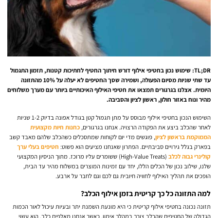
TL;DR: שימוש נכון בחטיפי אילוף דורש חיתוך החטיף לחתיכות קטנות, תזמון התגמול
עד שתי שניות מסיום הפעולה, ושמירה שסך החטיפים לא יעלה על 10% מהתזונה
היומית. אצלנו בגרגורים תמצאו את חטיפי האילוף האיכותיים ביותר עם מערך משלוחים
מהיר ונוח באזור חולון, ראשון לציון והסביבה.
השימוש הנכון בחטיפי אילוף מבוסס על מתן תגמול קטן בגודל אפונה בדיוק 1-2 שניות
לאחר שהכלב ביצע את הפקודה הרצויה. אנחנו בגרגורים
,
כחנות חיות מקצועית
הממוקמת בראשון לציון
, פוגשים מדי יום לקוחות שמתסכלים כשהכלב שלהם מאבד קשב
בפארק בגלל גירויים סביבתיים. הפתרון שאנחנו מציעים הוא פשוט:
חטיפים בעלי ערך
קולינרי גבוה לכלב
(High-Value Treats) ששומרים עליו מרוכז. מתוך הניסיון המקצועי
שלנו, שילוב נכון של הכלים הללו, יחד עם זמינות המוצרים במשלוח מהיר עד הבית,
הופכים את תהליך האילוף לחוויה חיובית גם לכם וגם לחבר על ארבע.
למה התזונה כל כך קריטית בזמן אילוף הכלב?
תזונה נכונה בחטיפי אילוף קריטית כי היא מונעת השמנת יתר ובעיות עיכול לאור הכמות
הגדולה של החטיפים שהכלב צורך במהלך אימון. כאשר אנחנו מאלפים כלב, הוא עשוי