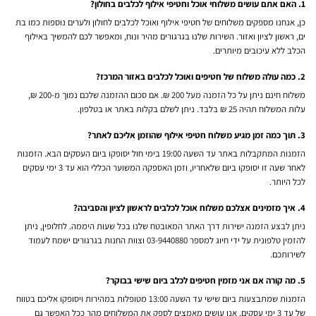
1. האם אתם עושים משלוחי אוכל וחטיפי אילוף לכלבים בחולון?
כן, אנחנו מספקים משלוחים של חטיפי אילוף ואוכל לכלבים לחולון ולערים נוספות כמו בת
ים, ראשון לציון ואזור
. השירות שלנו בגרגורים
מהיר ונוח, ומאפשר לכם להמשיך באילוף
הכלב ללא עיכובים מיותרים.
2. כמה עולה משלוח של חטיפים ואוכל לכלבים באזור המרכז?
משלוח חינם ניתן על כל הזמנה מעל 200 ₪
. אם סכום ההזמנה שלכם נמוך מ-200 ₪,
עלות המשלוח תהיה 25 ₪ בלבד
. ניתן לשלם בקלות באתר או בטלפון
.
3. תוך כמה זמן מגיע משלוח חטיפי אילוף שהוזמן אליכם לאתר?
הזמנות המתקבלות באתר עד השעה 19:00 בימי חול יסופקו ביום העסקים הבא
. הזמנות
לאחר שעה זו יסופקו ביום שלאחריו, וזמן האספקה המשוער הכללי הוא עד 3 ימי עסקים
לכל היותר
.
4. איך מזמינים אצלכם משלוח אוכל לכלבים לראשון לציון והסביבה?
ניתן לבצע הזמנה ישירות דרך האתר המאובטח שלנו בכל שעות היממה. לחלופין, ניתן
להזמין טלפונית על ידי חיוג למספר 03-9440880
וצוות החנות בגרגורים
ישמח לעמוד
לשירותכם.
5. מה קורה אם אני מזמין חטיפים לכלב ביום שישי בבוקר?
הזמנות שמתבצעות ביום שישי עד השעה 13:00 מטופלות במהירות ויסופקו אליכם בטווח
של עד 3 ימי עסקים
. אנו עושים מאמצים לספק את המשלוחים מהר ככל האפשר גם