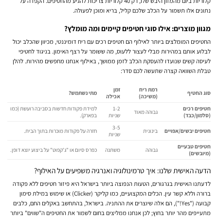
קלוריות ביום מהמזון היבש שלו, רק 40 קלוריות צריכות להגיע מהחטיפים. הקפדה על
נתונים אלו תשמור על הכלב שלכם קליל, בריא ומוכן לפעולה.
מגוון מוצרים: אילו סוגי חטיפים קיימים ומה מומלץ?
החטיפים המומלצים ביותר לאילוף הם חטיפים רכים עם ריח דומיננטי, מכיוון שהכלב יכול
לבלוע אותם במהירות מבלי לעצור ללעוס, מה ששומר על רצף האימון. בניגוד לחטיפי
לעיסה קשים שנועדו להעסקת הכלב לזמן ממושך, באילוף אנחנו מחפשים מהירות. להלן
טבלת השוואה קצרה שתעשה לכם סדר:
רמת ריח
זמן
סוג החטיף
מתי נשתמש?
(משיכה)
אכילה
חטיפים רכים
1-2
למידת פקודות חדשות בסביבה רועשת (כמו
גבוהה מאוד
(סלמון/כבד)
שניות
בפארק).
3-5
חטיפים יבשים/אפויים
בינונית
חזרה על פקודות מוכרות בתוך הבית.
שניות
חטיפים טבעיים
גבוהה
משתנה
כפרס סיום או "ג'קפוט" על ביצוע יוצא דופן.
(מיובשים)
הדעה האישית שלנו: איך טרמינולוגיה ואנרגיה משפיעים על האילוף?
לדעתנו האישית בגרגורים
, הטעות הנפוצה ביותר בישראל היא פיזור חטיפים ללא פקודה
ברורה וללא קשר עין. הכלים המקצועיים, כמו קליקר (Clicker) או שימוש במילת סימון
קבועה ("Yes!"), הם אלה שיוצרים את ההתניה. בישראל, בהתחשב באקלים החם, כלבים
מתעייפים מהר יותר בחוץ; לכן אנחנו ממליצים בחום לשמור את החטיפים ה"שווים" ביותר