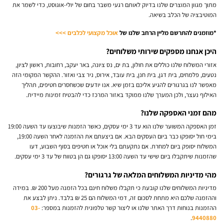
מתוך מגוון המוצרים שלנו בדיוק לאותם רגעי משבר בחום של יולי-אוגוסט, כדי לשמר את
המוטיבציה של הכלב בשיאה.
*מוזמנים להתרשם מליין הרחב שלנו של
אוכל מקצועי לכלבים >>>
היכן אנחנו מספקים שירותי משלוחים?
אזורי המשלוח שלנו כוללים את חולון, בת ים, נס ציונה, באר יעקב, רחובות, ראשון לציון,
נטעים, פלמחים, בית דגן, בית חנן, בית עובד, אירוס, ניר צבי ואזור
. ההקשר המקומי הזה
מאפשר לנו בגרגורים
להגיע אליכם בזמן שיא. אנו יודעים שכשחסרים חטיפים, תהליך
האילוף נעצר, ולכן המערך שלנו ממוקד באזור המרכז כדי להבטיח זמינות מיידית
.
מהם זמני האספקה שלנו?
זמן האספקה המשוער שלנו הוא עד 3 ימי עסקים, כאשר הזמנות שיבוצעו עד השעה 19:00
בימי חול יסופקו כבר ביום העסקים הבא
. אם ביצעתם את ההזמנה לאחר השעה 19:00,
המשלוח יסופק ביום למחרת
. אם נתקעתם בלי אוכל או חטיפים בסוף השבוע, דעו
שהזמנות שיתקבלו ביום שישי עד השעה 13:00 יסופקו גם הן בטווח של עד 3 ימי עסקים
.
מהי מדיניות המשלוחים המלאה של גרגורים?
מדיניות המשלוחים שלנו קובעת כי תקבלו משלוח חינם בכל הזמנה מעל 200 ₪
. במידה
וההזמנה שלכם היא מתחת לסכום זה, דמי המשלוח הם 25 ₪ בלבד
. ניתן לבצע את
ההזמנות בנוחות דרך האתר שלנו או ליצור קשר טלפונית להזמנות במספר:
03-
.
9440880