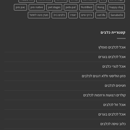
pro pac
pro native
pet stages
pets-pal
NutriBest
Kong
happy dog
Sanabelle
vet life
ג'רקי טיים
יאמיז
כלבים 3+1
מעדן פטה לחתול
קטגוריית כלבים
אוכל לכלבים מומלץ
אוכל לכלבים בוגרים
אוכל לגורי כלבים
מזון הוליסטי וללא דגנים לכלבים
חטיפים לכלבים
קולרים רצועות ורתמות לכלבים
אוכל זול לכלבים
אוכל לכלבים בוגרים
כלוב טיסה לכלבים