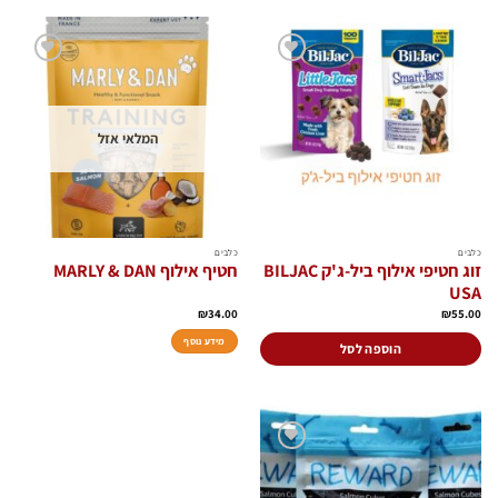
הוסף
הוסף
לרשימת
לרשימת
המשאלות
המשאלות
המלאי אזל
כלבים
כלבים
זוג חטיפי אילוף ביל-ג'ק BILJAC
חטיף אילוף MARLY & DAN
USA
₪
34.00
₪
55.00
מידע נוסף
הוספה לסל
הוסף
לרשימת
המשאלות