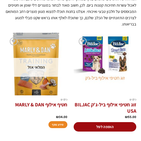
לאכול עשרות חתיכות קטנות ביום. לכן, חשוב מאוד לבחור במוצרים דלי שומן או חטיפים
המבוססים על חלבון טבעי ואיכותי. אצלנו בחנות תוכלו למצוא מגוון מוצרים רחב המותאם
לצרכים התזונתיים של הכלב שלכם, כך שתוכלו לאלף אותו בראש שקט מבלי לפגוע
בבריאותו.
הוסף
הוסף
לרשימת
לרשימת
המשאלות
המשאלות
המלאי אזל
כלבים
כלבים
זוג חטיפי אילוף ביל-ג'ק BILJAC
חטיף אילוף MARLY & DAN
USA
₪
34.00
₪
55.00
מידע נוסף
הוספה לסל