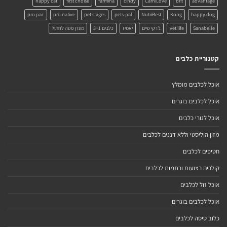
happy cat
first choise
farmina
cindy
CarniLove
brit
advantage
pro pac
pro native
pet stages
pets-pal
NutriBest
Kong
happy dog
Sanabelle
vet life
ג'רקי טיים
יאמיז
כלבים 3+1
מעדן פטה לחתול
קטגוריית כלבים
אוכל לכלבים מומלץ
אוכל לכלבים בוגרים
אוכל לגורי כלבים
מזון הוליסטי וללא דגנים לכלבים
חטיפים לכלבים
קולרים רצועות ורתמות לכלבים
אוכל זול לכלבים
אוכל לכלבים בוגרים
כלוב טיסה לכלבים